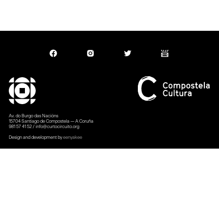
Slide 2 of 3.
Av. do Burgo das Nacións
15704 Santiago de Compostela — A Coruña
981 57 41 52 / info@curtocircuito.org
Design and development by
eenyakee