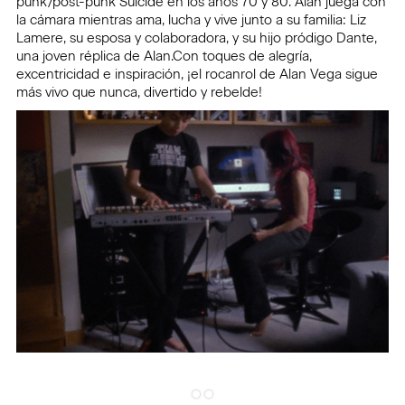
punk/post-punk Suicide en los años 70 y 80. Alan juega con
la cámara mientras ama, lucha y vive junto a su familia: Liz
Lamere, su esposa y colaboradora, y su hijo pródigo Dante,
una joven réplica de Alan.Con toques de alegría,
excentricidad e inspiración, ¡el rocanrol de Alan Vega sigue
más vivo que nunca, divertido y rebelde!