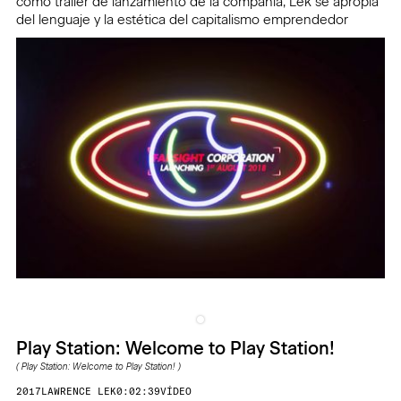
como tráiler de lanzamiento de la compañía, Lek se apropia
del lenguaje y la estética del capitalismo emprendedor
Play Station: Welcome to Play Station!
(
Play Station: Welcome to Play Station!
)
2017
LAWRENCE LEK
0:02:39
VÍDEO