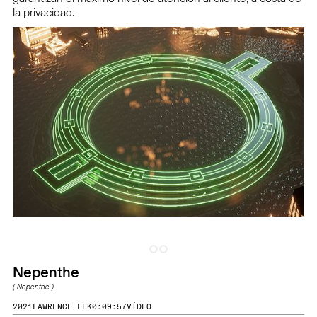
la privacidad.
Nepenthe
(
Nepenthe
)
2021
LAWRENCE LEK
0:09:57
VÍDEO