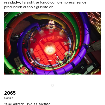
realidad—, Farsight se fundó como empresa real de
producción al año siguiente en
2065
(
2065
)
2018
LAWRENCE LEK
0:05:00
VÍDEO