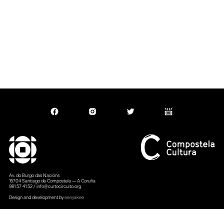
Slide 2 of 3.
Av. do Burgo das Nacións
15704 Santiago de Compostela — A Coruña
981 57 41 52 / info@curtocircuito.org
Design and development by
eenyakee