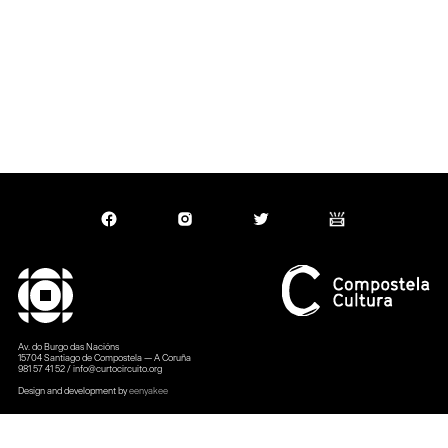
Slide 2 of 3.
Av. do Burgo das Nacións
15704 Santiago de Compostela — A Coruña
981 57 41 52 / info@curtocircuito.org
Design and development by
eenyakee