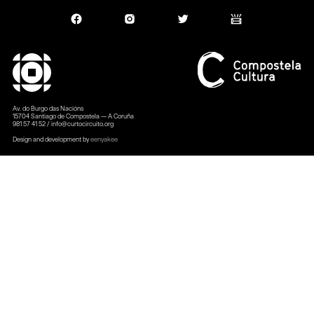
Av. do Burgo das Nacións
15704 Santiago de Compostela — A Coruña
981 57 41 52 / info@curtocircuito.org
Design and development by
eenyakee