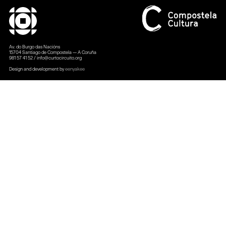
Av. do Burgo das Nacións
15704 Santiago de Compostela — A Coruña
981 57 41 52 / info@curtocircuito.org
Design and development by
eenyakee