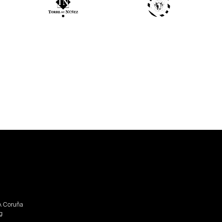
A Coruña
g