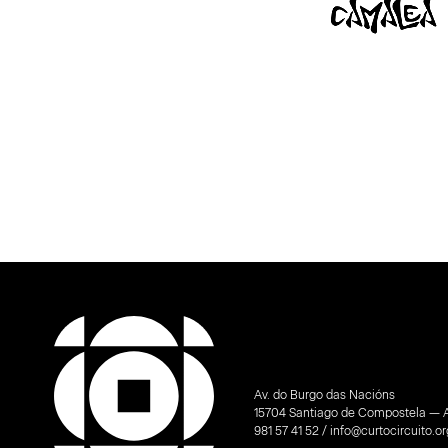
Slide 2 of 3.
Av. do Burgo das Nacións
15704 Santiago de Compostela — 
981 57 41 52 / info@curtocircuito.or